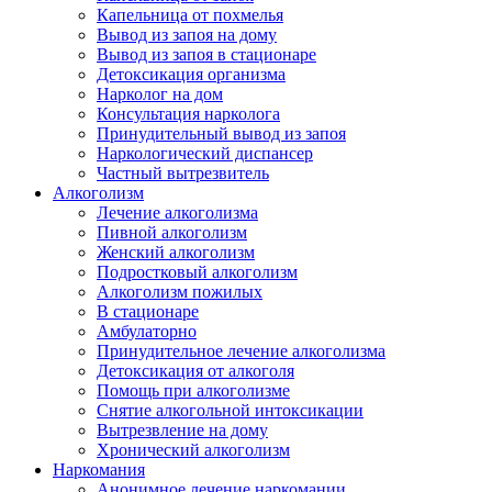
Капельница от похмелья
Вывод из запоя на дому
Вывод из запоя в стационаре
Детоксикация организма
Нарколог на дом
Консультация нарколога
Принудительный вывод из запоя
Наркологический диспансер
Частный вытрезвитель
Алкоголизм
Лечение алкоголизма
Пивной алкоголизм
Женский алкоголизм
Подростковый алкоголизм
Алкоголизм пожилых
В стационаре
Амбулаторно
Принудительное лечение алкоголизма
Детоксикация от алкоголя
Помощь при алкоголизме
Снятие алкогольной интоксикации
Вытрезвление на дому
Хронический алкоголизм
Наркомания
Анонимное лечение наркомании