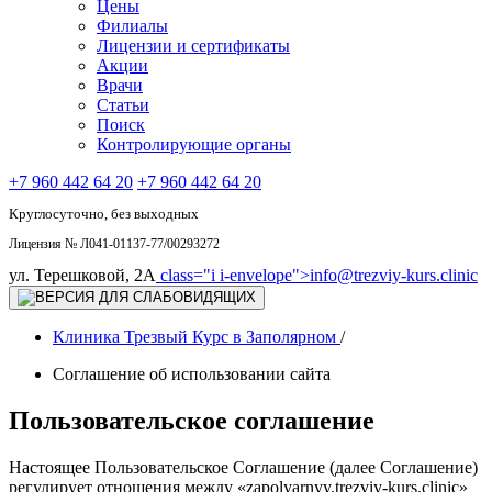
Цены
Филиалы
Лицензии и сертификаты
Акции
Врачи
Статьи
Поиск
Контролирующие органы
+7 960 442 64 20
+7 960 442 64 20
Круглосуточно, без выходных
Лицензия № Л041-01137-77/00293272
ул. Терешковой, 2А
class="i i-envelope">
info@trezviy-kurs.clinic
Клиника Трезвый Курс в Заполярном
/
Соглашение об использовании сайта
Пользовательское cоглашение
Настоящее Пользовательское Соглашение (далее Соглашение)
регулирует отношения между «zapolyarnyy.trezviy-kurs.clinic»