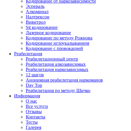
Кодирование от наркозависимости
Эспераль
Алкоминал
Налтрексон
Вивитрол
Sit кодирование
Лазерное кодирование
Кодирование по методу Рожнова
Кодирование иглоукалыванием
Кодирование с провокацией
Реабилитация
Реабилитационный центр
Реабилитация алкозависимых
Реабилитация наркозависимых
12 шагов
Анонимная реабилитация наркоманов
Day Top
Реабилитация по методу Шичко
Информация
О нас
Все услуги
Отзывы
Контакты
Тесты
Галерея