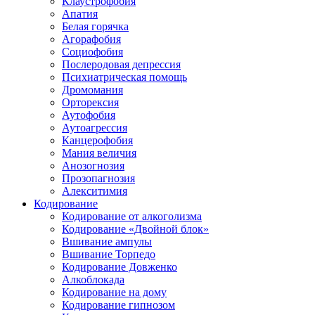
Клаустрофобия
Апатия
Белая горячка
Агорафобия
Социофобия
Послеродовая депрессия
Психиатрическая помощь
Дромомания
Орторексия
Аутофобия
Аутоагрессия
Канцерофобия
Мания величия
Анозогнозия
Прозопагнозия
Алекситимия
Кодирование
Кодирование от алкоголизма
Кодирование «Двойной блок»
Вшивание ампулы
Вшивание Торпедо
Кодирование Довженко
Алкоблокада
Кодирование на дому
Кодирование гипнозом