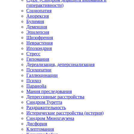
гиперактивности)
Социопатия
Анорексия
Булимия
Деменция
Эпилепсия
Шизофрения
Неврастения
Ипохондрия
Стресс
Гипомания
Дереализация, деперсонализация
Психопатии
Галлюцинации
Психоз
Паранойа
Мания преследования
Депрессивные расстройства
Синдром Туретта
Раздражительность
Истерические расстройства (истерия)
Синдром Мюнхгаузена
Дисфория
Клептомания