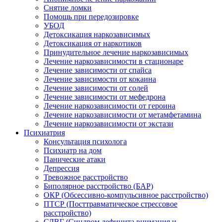
Снятие ломки
Помощь при передозировке
УБОД
Детоксикация наркозависимых
Детоксикация от наркотиков
Принудительное лечение наркозависимых
Лечение наркозависимости в стационаре
Лечение зависимости от спайса
Лечение зависимости от кокаина
Лечение зависимости от солей
Лечение зависимости от мефедрона
Лечение наркозависимости от героина
Лечение наркозависимости от метамфетамина
Лечение наркозависимости от экстази
Психиатрия
Консультация психолога
Психиатр на дом
Панические атаки
Депрессия
Тревожное расстройство
Биполярное расстройство (БАР)
ОКР (Обсессивно-компульсивное расстройство)
ПТСР (Посттравматическое стрессовое
расстройство)
СДВГ (Синдром дефицита внимания и