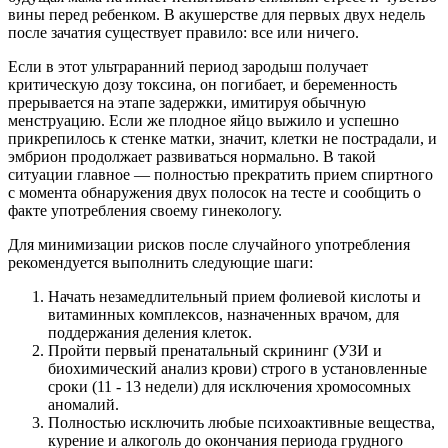
вины перед ребенком. В акушерстве для первых двух недель
после зачатия существует правило: все или ничего.
Если в этот ультраранний период зародыш получает
критическую дозу токсина, он погибает, и беременность
прерывается на этапе задержки, имитируя обычную
менструацию. Если же плодное яйцо выжило и успешно
прикрепилось к стенке матки, значит, клетки не пострадали, и
эмбрион продолжает развиваться нормально. В такой
ситуации главное — полностью прекратить прием спиртного
с момента обнаружения двух полосок на тесте и сообщить о
факте употребления своему гинекологу.
Для минимизации рисков после случайного употребления
рекомендуется выполнить следующие шаги:
Начать незамедлительный прием фолиевой кислоты и
витаминных комплексов, назначенных врачом, для
поддержания деления клеток.
Пройти первый пренатальный скрининг (УЗИ и
биохимический анализ крови) строго в установленные
сроки (11 - 13 недели) для исключения хромосомных
аномалий.
Полностью исключить любые психоактивные вещества,
курение и алкоголь до окончания периода грудного