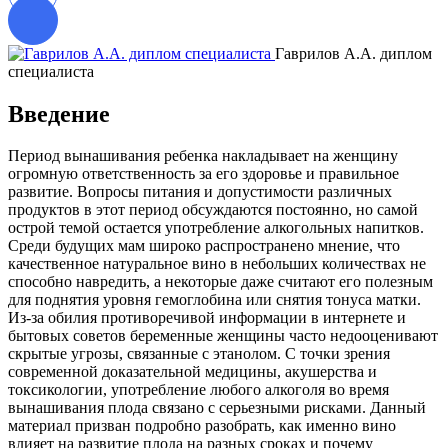
Гаврилов А.А. диплом
специалиста
д
Введение
Период вынашивания ребенка накладывает на женщину
огромную ответственность за его здоровье и правильное
развитие. Вопросы питания и допустимости различных
продуктов в этот период обсуждаются постоянно, но самой
острой темой остается употребление алкогольных напитков.
Среди будущих мам широко распространено мнение, что
качественное натуральное вино в небольших количествах не
способно навредить, а некоторые даже считают его полезным
для поднятия уровня гемоглобина или снятия тонуса матки.
Из-за обилия противоречивой информации в интернете и
бытовых советов беременные женщины часто недооценивают
скрытые угрозы, связанные с этанолом. С точки зрения
современной доказательной медицины, акушерства и
токсикологии, употребление любого алкоголя во время
вынашивания плода связано с серьезными рисками. Данный
материал призван подробно разобрать, как именно вино
влияет на развитие плода на разных сроках и почему