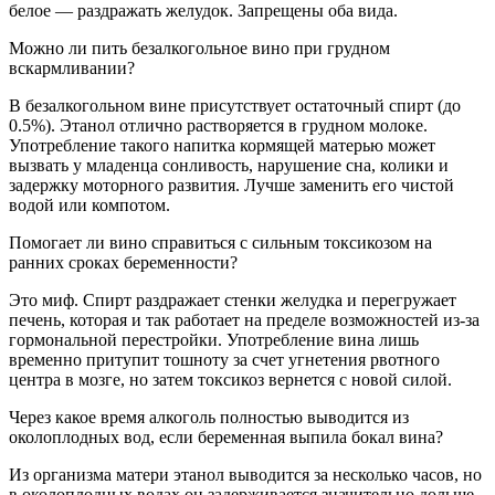
белое — раздражать желудок. Запрещены оба вида.
Можно ли пить безалкогольное вино при грудном
вскармливании?
В безалкогольном вине присутствует остаточный спирт (до
0.5%). Этанол отлично растворяется в грудном молоке.
Употребление такого напитка кормящей матерью может
вызвать у младенца сонливость, нарушение сна, колики и
задержку моторного развития. Лучше заменить его чистой
водой или компотом.
Помогает ли вино справиться с сильным токсикозом на
ранних сроках беременности?
Это миф. Спирт раздражает стенки желудка и перегружает
печень, которая и так работает на пределе возможностей из-за
гормональной перестройки. Употребление вина лишь
временно притупит тошноту за счет угнетения рвотного
центра в мозге, но затем токсикоз вернется с новой силой.
Через какое время алкоголь полностью выводится из
околоплодных вод, если беременная выпила бокал вина?
Из организма матери этанол выводится за несколько часов, но
в околоплодных водах он задерживается значительно дольше.