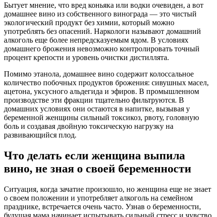
Бытует мнение, что вред коньяка или водки очевиден, а вот
домашнее вино из собственного винограда — это чистый
экологический продукт без химии, который можно
употреблять без опасений. Наркологи называют домашний
алкоголь еще более непредсказуемым ядом. В условиях
домашнего брожения невозможно контролировать точный
процент крепости и уровень очистки дистиллята.
Помимо этанола, домашнее вино содержит колоссальное
количество побочных продуктов брожения: сивушных масел,
ацетона, уксусного альдегида и эфиров. В промышленном
производстве эти фракции тщательно фильтруются. В
домашних условиях они остаются в напитке, вызывая у
беременной женщины сильный токсикоз, рвоту, головную
боль и создавая двойную токсическую нагрузку на
развивающийся плод.
Что делать если женщина выпила
вино, не зная о своей беременности
Ситуация, когда зачатие произошло, но женщина еще не знает
о своем положении и употребляет алкоголь на семейном
празднике, встречается очень часто. Узнав о беременности,
будущая мама начинает испытывать сильный стресс и чувство