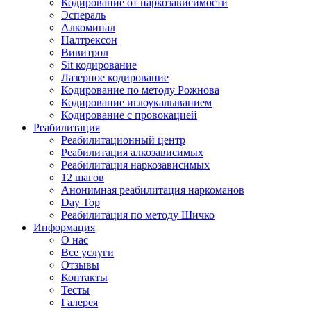
Кодирование от наркозависимости
Эспераль
Алкоминал
Налтрексон
Вивитрол
Sit кодирование
Лазерное кодирование
Кодирование по методу Рожнова
Кодирование иглоукалыванием
Кодирование с провокацией
Реабилитация
Реабилитационный центр
Реабилитация алкозависимых
Реабилитация наркозависимых
12 шагов
Анонимная реабилитация наркоманов
Day Top
Реабилитация по методу Шичко
Информация
О нас
Все услуги
Отзывы
Контакты
Тесты
Галерея