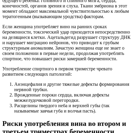
будущего ребенка: головного и спинного мозга, сердца,
конечностей, органов зрения и слуха. Ткани эмбриона в этот
момент обладают максимальной чувствительностью к любым
тератогенным (вызывающим уродства) факторам.
Если женщина употребляет вино на ранних сроках
беременности, токсический удар приходится непосредственно
на делящиеся клетки. Ацетальдегид разрушает структуру ДНК
и нарушает миграцию нейронов, что приводит к грубым
структурным аномалиям. Зачастую женщина еще не знает о
своем положении в первые недели, продолжая употреблять
спиртное, что повышает риски замершей беременности.
Употребление спиртного в первом триместре чревато
развитием следующих патологий:
Анэнцефалия и другие тяжелые дефекты формирования
нервной трубки.
Врожденные пороки сердца, включая дефекты
межжелудочковой перегородки.
Расщелины твердого неба и верхней губы (так
называемые заячья губа и волчья пасть).
Риски употребления вина во втором и
третьем триместрах беременности