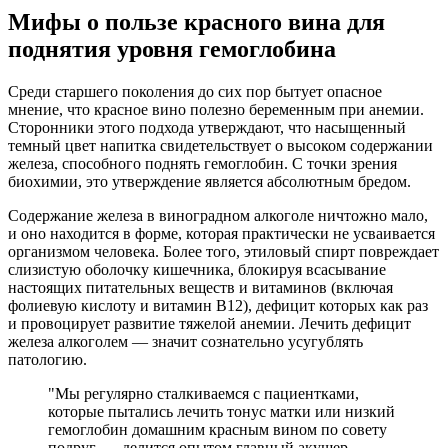
Мифы о пользе красного вина для
поднятия уровня гемоглобина
Среди старшего поколения до сих пор бытует опасное
мнение, что красное вино полезно беременным при анемии.
Сторонники этого подхода утверждают, что насыщенный
темный цвет напитка свидетельствует о высоком содержании
железа, способного поднять гемоглобин. С точки зрения
биохимии, это утверждение является абсолютным бредом.
Содержание железа в виноградном алкоголе ничтожно мало,
и оно находится в форме, которая практически не усваивается
организмом человека. Более того, этиловый спирт повреждает
слизистую оболочку кишечника, блокируя всасывание
настоящих питательных веществ и витаминов (включая
фолиевую кислоту и витамин B12), дефицит которых как раз
и провоцирует развитие тяжелой анемии. Лечить дефицит
железа алкоголем — значит сознательно усугублять
патологию.
"Мы регулярно сталкиваемся с пациентками,
которые пытались лечить тонус матки или низкий
гемоглобин домашним красным вином по совету
подруг, — делится опытом главный акушер-