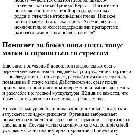
гинеколог клиники Трезвый Курс. — В итоге они
поступают к нам с угрозой преждевременных
родов и тяжелой интоксикацией плода. Никакое
вино не может быть лекарством. Анемия лечится
исключительно железосодержащими препаратами,
назначенными врачом после анализов".
Помогает ли бокал вина снять тонус
матки и справиться со стрессом
Еще один популярный повод, под предлогом которого
беременные женщины оправдывают употребление спиртного
— необходимость снять стресс, расслабиться или устранить
повышенный тонус матки. Действительно, сразу после
приема вина происходит кратковременный выброс дофамина
и расслабление гладкой мускулатуры. Женщине кажется, что
тяжесть внизу живота отступила, а тревога ушла.
Но как только уровень этанола в крови начинает снижаться,
запускается синдром рикошета. Организм выбрасывает
повышенное количество стрессовых гормонов — кортизола и
адреналина. Сосуды матки спазмируются с удвоенной силой,
ухудшая маточно-плацентарный кровоток. В результате