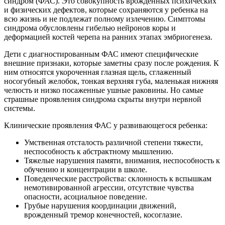
синдром (ФАС). Это совокупность врожденных психических
и физических дефектов, которые сохраняются у ребенка на
всю жизнь и не подлежат полному излечению. Симптомы
синдрома обусловлены гибелью нейронов коры и
деформацией костей черепа на ранних этапах эмбриогенеза.
Дети с диагностированным ФАС имеют специфические
внешние признаки, которые заметны сразу после рождения. К
ним относятся укороченная глазная щель, сглаженный
носогубный желобок, тонкая верхняя губа, маленькая нижняя
челюсть и низко посаженные ушные раковины. Но самые
страшные проявления синдрома скрыты внутри нервной
системы.
Клинические проявления ФАС у развивающегося ребенка:
Умственная отсталость различной степени тяжести,
неспособность к абстрактному мышлению.
Тяжелые нарушения памяти, внимания, неспособность к
обучению и концентрации в школе.
Поведенческие расстройства: склонность к вспышкам
немотивированной агрессии, отсутствие чувства
опасности, асоциальное поведение.
Грубые нарушения координации движений,
врожденный тремор конечностей, косоглазие.