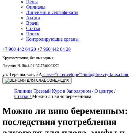
Цены
Филиалы
Лицензии и сертификаты
Акции
Врачи
Статьи
Поиск
Контролирующие органы
+7 960 442 64 20
+7 960 442 64 20
Круглосуточно, без выходных
Лицензия № Л041-01137-77/00293272
ул. Терешковой, 2А
class="i i-envelope">
info@trezviy-kurs.clinic
Клиника Трезвый Курс в Заполярном
/
О центре
/
Статьи /
Можно ли вино беременным
Можно ли вино беременным:
последствия употребления
алкоголя для плода, мифы и