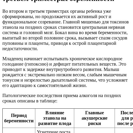
Во втором и третьем триместрах органы ребенка уже
сформированы, но продолжается их активный рост и
функциональное созревание. Главной мишенью для токсинов
этанола на поздних сроках становится центральная нервная
система и головной мозг. Бокал вина во время беременности,
выпитый во второй половине срока, вызывает спазм сосудов
пуповины и плаценты, приводя к острой плацентарной
недостаточности.
Младенец начинает испытывать хроническое кислородное
голодание (гипоксию) и дефицит питательных веществ. Это
приводит к задержке внутриутробного развития. Малыш
рождается с экстремально низким весом, слабым мышечным
тонусом и незрелостью дыхательной системы, что усложняет
его адаптацию к самостоятельной жизни.
Патологические последствия приема алкоголя на поздних
сроках описаны в таблице:
Влияние
Главные
Посл
Период
этанола на
акушерские
для 
беременности
развитие плода
риски
после 
Угнетение роста