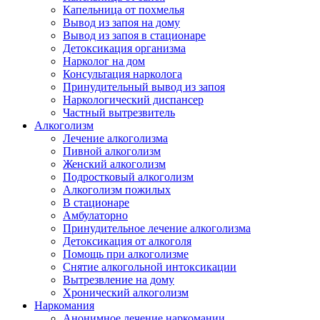
Капельница от похмелья
Вывод из запоя на дому
Вывод из запоя в стационаре
Детоксикация организма
Нарколог на дом
Консультация нарколога
Принудительный вывод из запоя
Наркологический диспансер
Частный вытрезвитель
Алкоголизм
Лечение алкоголизма
Пивной алкоголизм
Женский алкоголизм
Подростковый алкоголизм
Алкоголизм пожилых
В стационаре
Амбулаторно
Принудительное лечение алкоголизма
Детоксикация от алкоголя
Помощь при алкоголизме
Снятие алкогольной интоксикации
Вытрезвление на дому
Хронический алкоголизм
Наркомания
Анонимное лечение наркомании