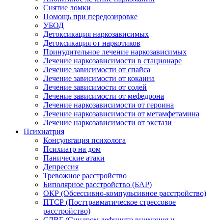
Снятие ломки
Помощь при передозировке
УБОД
Детоксикация наркозависимых
Детоксикация от наркотиков
Принудительное лечение наркозависимых
Лечение наркозависимости в стационаре
Лечение зависимости от спайса
Лечение зависимости от кокаина
Лечение зависимости от солей
Лечение зависимости от мефедрона
Лечение наркозависимости от героина
Лечение наркозависимости от метамфетамина
Лечение наркозависимости от экстази
Психиатрия
Консультация психолога
Психиатр на дом
Панические атаки
Депрессия
Тревожное расстройство
Биполярное расстройство (БАР)
ОКР (Обсессивно-компульсивное расстройство)
ПТСР (Посттравматическое стрессовое
расстройство)
СДВГ (Синдром дефицита внимания и