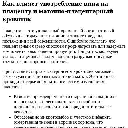
Как влияет употребление вина на
плаценту и маточно-плацентарный
кровоток
Плацента — это уникальный временный орган, который
обеспечивает дыхание, питание и защиту плода на
протяжении всей беременности. Ошибочно полагать, что
плацентарный барьер способен профильтровать или задержать
компоненты алкогольной продукции. Напротив, молекулы
этанола и ацетальдегида мгновенно разрушают нежные
клетки плацентарного эндотелия.
Присутствие спирта в материнском кровотоке вызывает
резкое сужение спиральных артерий матки. Этот процесс
приводит к серьезным патологическим изменениям в
плаценте:
Развитие преждевременного старения и кальциноза
плаценты, из-за чего она теряет способность
полноценно переносить кислород и питательные
вещества.
Образование микротромбов и участков инфаркта
(омертвения тканей) в ворсинах хориона, что
значительно снижает общую площадь полезного обмена