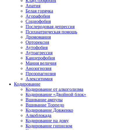
Клаустрофобия
Апатия
Белая горячка
Агорафобия
Социофобия
Послеродовая депрессия
Психиатрическая помощь
Дромомания
Орторексия
Аутофобия
Аутоагрессия
Канцерофобия
Мания величия
Анозогнозия
Прозопагнозия
Алекситимия
Кодирование
Кодирование от алкоголизма
Кодирование «Двойной блок»
Вшивание ампулы
Вшивание Торпедо
Кодирование Довженко
Алкоблокада
Кодирование на дому
Кодирование гипнозом