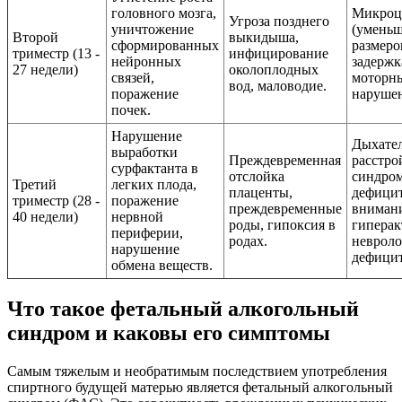
головного мозга,
Микроц
Угроза позднего
уничтожение
(умень
Второй
выкидыша,
сформированных
размеро
триместр (13 -
инфицирование
нейронных
задержк
27 недели)
околоплодных
связей,
моторн
вод, маловодие.
поражение
нарушен
почек.
Нарушение
Дыхате
выработки
Преждевременная
расстро
сурфактанта в
отслойка
синдро
Третий
легких плода,
плаценты,
дефици
триместр (28 -
поражение
преждевременные
внимани
40 недели)
нервной
роды, гипоксия в
гиперак
периферии,
родах.
невроло
нарушение
дефицит
обмена веществ.
Что такое фетальный алкогольный
синдром и каковы его симптомы
Самым тяжелым и необратимым последствием употребления
спиртного будущей матерью является фетальный алкогольный