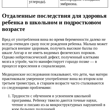
углерода).
эмбриона.
Отдаленные последствия для здоровья
ребенка в школьном и подростковом
возрасте
Вред от употребления вина во время беременности далеко не
всегда очевиден сразу после рождения ребенка. Малыш может
родиться внешне здоровым, получить высокие баллы по
шкале Апгар и не иметь видимых физических пороков.
Однако нейротоксический дефект, полученный клетками
мозга в утробе, часто манифестирует гораздо позже — в
процессе взросления и социализации.
Медицинские исследования показывают, что дети, чьи матери
практиковали умеренное употребление вина во втором или
третьем триместрах, в старшем возрасте часто сталкиваются
со следующими проблемами:
Трудности с обучением и усвоением школьной
программы. Ребенку тяжело даются точные науки,
чтение и письмо из-за микроструктурных нарушений в
коре больших полушарий.