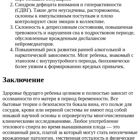
Синдром дефицита внимания и гиперактивности
(СДВГ). Такие дети неусидчивы, расторможены,
склонны к импульсивным поступкам и плохо
контролируют свои эмоции в коллективе.
Склонность к депрессивным состояниям, повышенная
тревожность и нарушения сна в подростковом периоде,
обусловленные врожденным дисбалансом
нейромедиаторов.
Повышенный риск развития ранней алкогольной и
наркотической зависимости. Мозг ребенка, знакомый с
этанолом с внутриутробного периода, биохимически
более уязвим к формированию вредных привычек.
Заключение
Здоровье будущего ребенка целиком и полностью зависит от
осознанности его матери в период беременности. Все
бытовые теории о безопасности бокала вина, его пользе для
сосудов, крови или нервной системы не имеют под собой
никакой научной основы и опровергнуты многочисленными
клиническими исследованиями. Любое употребление
этилового спирта во время вынашивания плода — это
осознанный риск, платой за который могут стать неизлечимые
врожденные патологии, умственная отсталость и физические