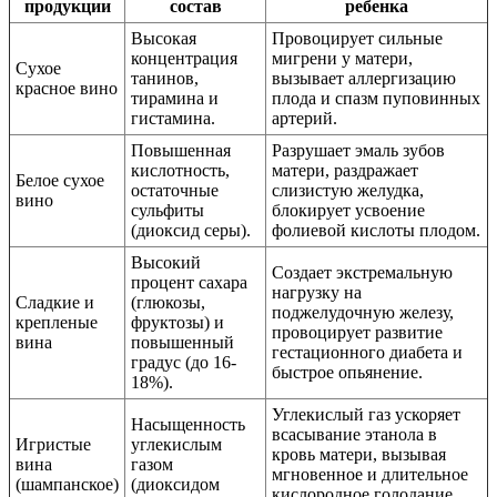
продукции
состав
ребенка
Высокая
Провоцирует сильные
концентрация
мигрени у матери,
Сухое
танинов,
вызывает аллергизацию
красное вино
тирамина и
плода и спазм пуповинных
гистамина.
артерий.
Повышенная
Разрушает эмаль зубов
кислотность,
матери, раздражает
Белое сухое
остаточные
слизистую желудка,
вино
сульфиты
блокирует усвоение
(диоксид серы).
фолиевой кислоты плодом.
Высокий
Создает экстремальную
процент сахара
нагрузку на
Сладкие и
(глюкозы,
поджелудочную железу,
крепленые
фруктозы) и
провоцирует развитие
вина
повышенный
гестационного диабета и
градус (до 16-
быстрое опьянение.
18%).
Углекислый газ ускоряет
Насыщенность
всасывание этанола в
Игристые
углекислым
кровь матери, вызывая
вина
газом
мгновенное и длительное
(шампанское)
(диоксидом
кислородное голодание