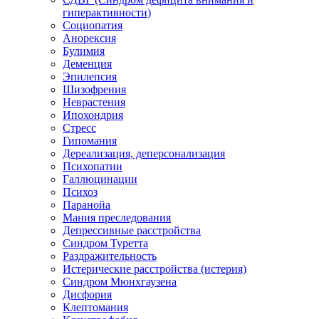
гиперактивности)
Социопатия
Анорексия
Булимия
Деменция
Эпилепсия
Шизофрения
Неврастения
Ипохондрия
Стресс
Гипомания
Дереализация, деперсонализация
Психопатии
Галлюцинации
Психоз
Паранойа
Мания преследования
Депрессивные расстройства
Синдром Туретта
Раздражительность
Истерические расстройства (истерия)
Синдром Мюнхгаузена
Дисфория
Клептомания