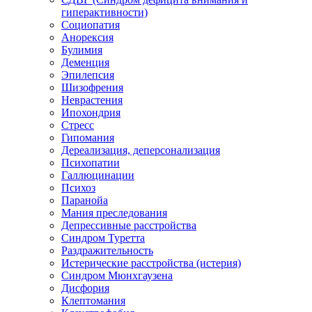
гиперактивности)
Социопатия
Анорексия
Булимия
Деменция
Эпилепсия
Шизофрения
Неврастения
Ипохондрия
Стресс
Гипомания
Дереализация, деперсонализация
Психопатии
Галлюцинации
Психоз
Паранойа
Мания преследования
Депрессивные расстройства
Синдром Туретта
Раздражительность
Истерические расстройства (истерия)
Синдром Мюнхгаузена
Дисфория
Клептомания