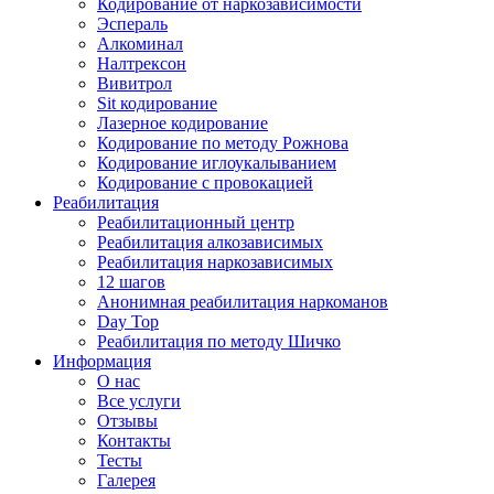
Кодирование от наркозависимости
Эспераль
Алкоминал
Налтрексон
Вивитрол
Sit кодирование
Лазерное кодирование
Кодирование по методу Рожнова
Кодирование иглоукалыванием
Кодирование с провокацией
Реабилитация
Реабилитационный центр
Реабилитация алкозависимых
Реабилитация наркозависимых
12 шагов
Анонимная реабилитация наркоманов
Day Top
Реабилитация по методу Шичко
Информация
О нас
Все услуги
Отзывы
Контакты
Тесты
Галерея