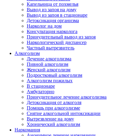
Капельница от похмелья
Вывод из запоя на дому
Вывод из запоя в стационаре
Детоксикация организма
Нарколог на дом
Консультация нарколога
Принудительный вывод из запоя
Наркологический диспансер
Частный вытрезвитель
Алкоголизм
Лечение алкоголизма
Пивной алкоголизм
Женский алкоголизм
Подростковый алкоголизм
Алкоголизм пожилых
В стационаре
Амбулаторно
Принудительное лечение алкоголизма
Детоксикация от алкоголя
Помощь при алкоголизме
Снятие алкогольной интоксикации
Вытрезвление на дому
Хронический алкоголизм
Наркомания
Анонимное лечение наркомании