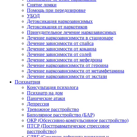
Снятие ломки
Помощь при передозировке
УБОД
Детоксикация наркозависимых
Детоксикация от наркотиков
Принудительное лечение наркозависимых
Лечение наркозависимости в стационаре
Лечение зависимости от спайса
Лечение зависимости от кокаина
Лечение зависимости от солей
Лечение зависимости от мефедрона
Лечение наркозависимости от героина
Лечение наркозависимости от метамфетамина
Лечение наркозависимости от экстази
Психиатрия
Консультация психолога
Психиатр на дом
Панические атаки
Депрессия
Тревожное расстройство
Биполярное расстройство (БАР)
ОКР (Обсессивно-компульсивное расстройство)
ПТСР (Посттравматическое стрессовое
расстройство)
СДВГ (Синдром дефицита внимания и