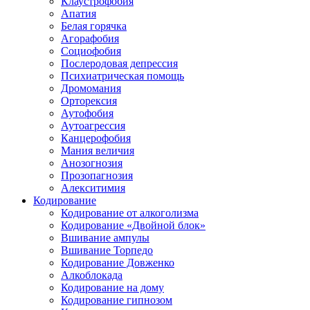
Клаустрофобия
Апатия
Белая горячка
Агорафобия
Социофобия
Послеродовая депрессия
Психиатрическая помощь
Дромомания
Орторексия
Аутофобия
Аутоагрессия
Канцерофобия
Мания величия
Анозогнозия
Прозопагнозия
Алекситимия
Кодирование
Кодирование от алкоголизма
Кодирование «Двойной блок»
Вшивание ампулы
Вшивание Торпедо
Кодирование Довженко
Алкоблокада
Кодирование на дому
Кодирование гипнозом