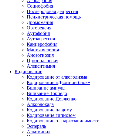
Агорафобия
Социофобия
Послеродовая депрессия
Психиатрическая помощь
Дромомания
Орторексия
Аутофобия
Аутоагрессия
Канцерофобия
Мания величия
Анозогнозия
Прозопагнозия
Алекситимия
Кодирование
Кодирование от алкоголизма
Кодирование «Двойной блок»
Вшивание ампулы
Вшивание Торпедо
Кодирование Довженко
Алкоблокада
Кодирование на дому
Кодирование гипнозом
Кодирование от наркозависимости
Эспераль
Алкоминал