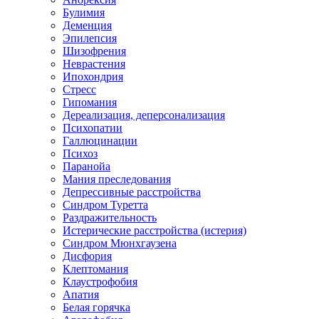
Булимия
Деменция
Эпилепсия
Шизофрения
Неврастения
Ипохондрия
Стресс
Гипомания
Дереализация, деперсонализация
Психопатии
Галлюцинации
Психоз
Паранойа
Мания преследования
Депрессивные расстройства
Синдром Туретта
Раздражительность
Истерические расстройства (истерия)
Синдром Мюнхгаузена
Дисфория
Клептомания
Клаустрофобия
Апатия
Белая горячка