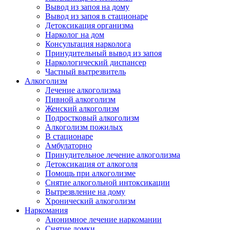
Вывод из запоя на дому
Вывод из запоя в стационаре
Детоксикация организма
Нарколог на дом
Консультация нарколога
Принудительный вывод из запоя
Наркологический диспансер
Частный вытрезвитель
Алкоголизм
Лечение алкоголизма
Пивной алкоголизм
Женский алкоголизм
Подростковый алкоголизм
Алкоголизм пожилых
В стационаре
Амбулаторно
Принудительное лечение алкоголизма
Детоксикация от алкоголя
Помощь при алкоголизме
Снятие алкогольной интоксикации
Вытрезвление на дому
Хронический алкоголизм
Наркомания
Анонимное лечение наркомании
Снятие ломки