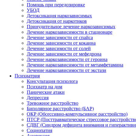
Помощь при передозировке
УБОД
Детоксикация наркозависимых
Детоксикация от наркотиков
Принудительное лечение наркозависимых
Лечение наркозависимости в стационаре
Лечение зависимости от спайса
Лечение зависимости от кокаина
Лечение зависимости от солей
Лечение зависимости от мефедрона
Лечение наркозависимости от героина
Лечение наркозависимости от метамфетамина
Лечение наркозависимости от экстази
Психиатрия
Консультация психолога
Психиатр на дом
Панические атаки
Депрессия
Тревожное расстройство
Биполярное расстройство (БАР)
ОКР (Обсессивно-компульсивное расстройство)
ПТСР (Посттравматическое стрессовое расстройств
СДВГ (Синдром дефицита внимания и гиперактивн
Социопатия
Анорексия