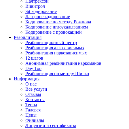
Налтрексон
Вивитрол
Sit кодирование
Лазерное кодирование
Кодирование по методу Рожнова
Кодирование иглоукалыванием
Кодирование с провокацией
Реабилитация
Реабилитационный центр
Реабилитация алкозависимых
Реабилитация наркозависимых
12 шагов
Анонимная реабилитация наркоманов
Day Top
Реабилитация по методу Шичко
Информация
О нас
Все услуги
Отзывы
Контакты
Тесты
Галерея
Цены
Филиалы
Лицензии и сертификаты