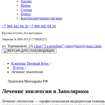
Акции
Врачи
Статьи
Поиск
Контролирующие органы
+7 960 442 64 20
+7 960 442 64 20
Круглосуточно, без выходных
Лицензия № Л041-01137-77/00293272
ул. Терешковой, 2А
class="i i-envelope">
info@trezviy-kurs.clinic
Клиника Трезвый Курс
/
Услуги
/
Лечение эпилепсии
Лицензия Минздрава РФ
Лечение эпилепсии в Заполярном
Лечение эпилепсии — профессиональная медицинская помощь 