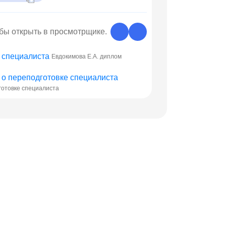
обы открыть в просмотрщике.
Евдокимова Е.А. диплом
готовке специалиста