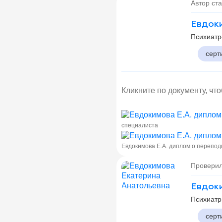
Автор ста
Евдоки
Психиатр
серт
Кликните по документу, чт
специалиста
Евдокимова Е.А. диплом о перепод
Проверил
Евдоки
Психиатр
серт