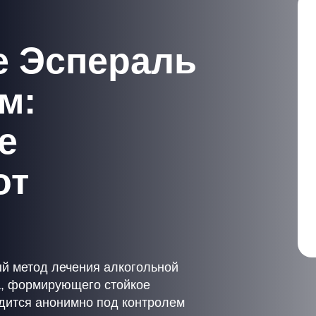
е Эспераль
м:
е
от
 метод лечения алкогольной
а, формирующего стойкое
дится анонимно под контролем