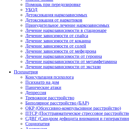
Помощь при передозировке
УБОД
Детоксикация наркозависимых
Детоксикация от наркотиков
Принудительное лечение наркозависимых
Лечение наркозависимости в стационаре
Лечение зависимости от спайса
Лечение зависимости от кокаина
Лечение зависимости от солей
Лечение зависимости от мефедрона
Лечение наркозависимости от героина
Лечение наркозависимости от метамфетамина
Лечение наркозависимости от экстази
Психиатрия
Консультация психолога
Психиатр на дом
Панические атаки
Депрессия
Тревожное расстройство
Биполярное расстройство (БАР)
ОКР (Обсессивно-компульсивное расстройство)
ПТСР (Посттравматическое стрессовое расстройств
СДВГ (Синдром дефицита внимания и гиперактивн
Социопатия
Анорексия