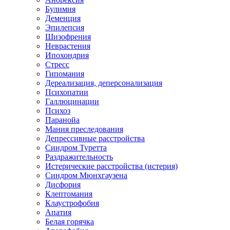
Булимия
Деменция
Эпилепсия
Шизофрения
Неврастения
Ипохондрия
Стресс
Гипомания
Дереализация, деперсонализация
Психопатии
Галлюцинации
Психоз
Паранойа
Мания преследования
Депрессивные расстройства
Синдром Туретта
Раздражительность
Истерические расстройства (истерия)
Синдром Мюнхгаузена
Дисфория
Клептомания
Клаустрофобия
Апатия
Белая горячка