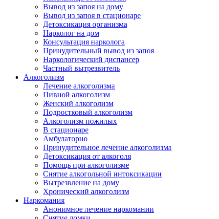
Вывод из запоя на дому
Вывод из запоя в стационаре
Детоксикация организма
Нарколог на дом
Консультация нарколога
Принудительный вывод из запоя
Наркологический диспансер
Частный вытрезвитель
Алкоголизм
Лечение алкоголизма
Пивной алкоголизм
Женский алкоголизм
Подростковый алкоголизм
Алкоголизм пожилых
В стационаре
Амбулаторно
Принудительное лечение алкоголизма
Детоксикация от алкоголя
Помощь при алкоголизме
Снятие алкогольной интоксикации
Вытрезвление на дому
Хронический алкоголизм
Наркомания
Анонимное лечение наркомании
Снятие ломки