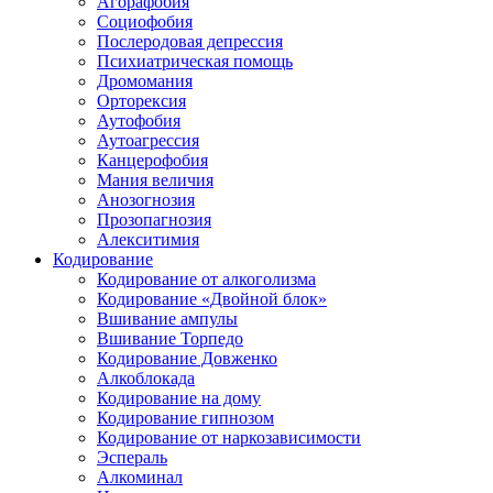
Агорафобия
Социофобия
Послеродовая депрессия
Психиатрическая помощь
Дромомания
Орторексия
Аутофобия
Аутоагрессия
Канцерофобия
Мания величия
Анозогнозия
Прозопагнозия
Алекситимия
Кодирование
Кодирование от алкоголизма
Кодирование «Двойной блок»
Вшивание ампулы
Вшивание Торпедо
Кодирование Довженко
Алкоблокада
Кодирование на дому
Кодирование гипнозом
Кодирование от наркозависимости
Эспераль
Алкоминал