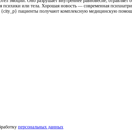
тёл эмоций. Оно разрушает внутреннее равновесие, отравляет о
я психики или тела. Хорошая новость — современная психиатр
» {city_p} пациенты получают комплексную медицинскую помощь
бработку
персональных данных