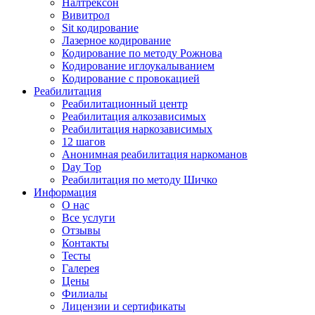
Налтрексон
Вивитрол
Sit кодирование
Лазерное кодирование
Кодирование по методу Рожнова
Кодирование иглоукалыванием
Кодирование с провокацией
Реабилитация
Реабилитационный центр
Реабилитация алкозависимых
Реабилитация наркозависимых
12 шагов
Анонимная реабилитация наркоманов
Day Top
Реабилитация по методу Шичко
Информация
О нас
Все услуги
Отзывы
Контакты
Тесты
Галерея
Цены
Филиалы
Лицензии и сертификаты