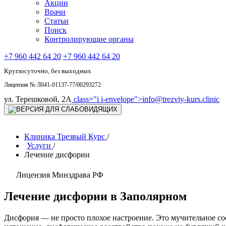
Акции
Врачи
Статьи
Поиск
Контролирующие органы
+7 960 442 64 20
+7 960 442 64 20
Круглосуточно, без выходных
Лицензия № Л041-01137-77/00293272
ул. Терешковой, 2А
class="i i-envelope">
info@trezviy-kurs.clinic
Клиника Трезвый Курс
/
Услуги
/
Лечение дисфории
Лицензия Минздрава РФ
Лечение дисфории в Заполярном
Дисфория — не просто плохое настроение. Это мучительное сост