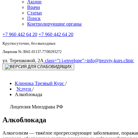
Акции
Врачи
Статьи
Поиск
Контролирующие органы
+7 960 442 64 20
+7 960 442 64 20
Круглосуточно, без выходных
Лицензия № Л041-01137-77/00293272
ул. Терешковой, 2А
class="i i-envelope">
info@trezviy-kurs.clinic
Клиника Трезвый Курс
/
Услуги
/
Алкоблокада
Лицензия Минздрава РФ
Алкоблокада
Алкоголизм — тяжёлое прогрессирующее заболевание, поражающ