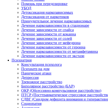
Помощь при передозировке
УБОД
Детоксикация наркозависимых
Детоксикация от наркотиков
Принудительное лечение наркозависимых
Лечение наркозависимости в стационаре
Лечение зависимости от спайса
Лечение зависимости от кокаина
Лечение зависимости от солей
Лечение зависимости от мефедрона
Лечение наркозависимости от героина
Лечение наркозависимости от метамфетамина
Лечение наркозависимости от экстази
Психиатрия
Консультация психолога
Психиатр на дом
Панические атаки
Депрессия
Тревожное расстройство
Биполярное расстройство (БАР)
ОКР (Обсессивно-компульсивное расстройство)
ПТСР (Посттравматическое стрессовое расстройств
СДВГ (Синдром дефицита внимания и гиперактивн
Социопатия
Анорексия