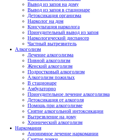
Вывод из запоя на дому
Вывод из запоя в стационаре
Детоксикация организма
Нарколог на дом
Консультация нарколога
Принудительный вывод из запоя
Наркологический диспансер
Частный вытрезвитель
Алкоголизм
Лечение алкоголизма
Пивной алкоголизм
Женский алкоголизм
Подростковый алкоголизм
Алкоголизм пожилых
В стационаре
Амбулаторно
Принудительное лечение алкоголизма
Детоксикация от алкоголя
Помощь при алкоголизме
Снятие алкогольной интоксикации
Вытрезвление на дому
Хронический алкоголизм
Наркомания
Анонимное лечение наркомании
Снятие ломки