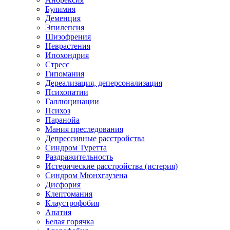
Булимия
Деменция
Эпилепсия
Шизофрения
Неврастения
Ипохондрия
Стресс
Гипомания
Дереализация, деперсонализация
Психопатии
Галлюцинации
Психоз
Паранойа
Мания преследования
Депрессивные расстройства
Синдром Туретта
Раздражительность
Истерические расстройства (истерия)
Синдром Мюнхгаузена
Дисфория
Клептомания
Клаустрофобия
Апатия
Белая горячка