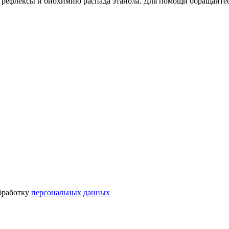
а рефлексы и биохимию распада этанола. Для помощи обращайтес
бработку
персональных данных