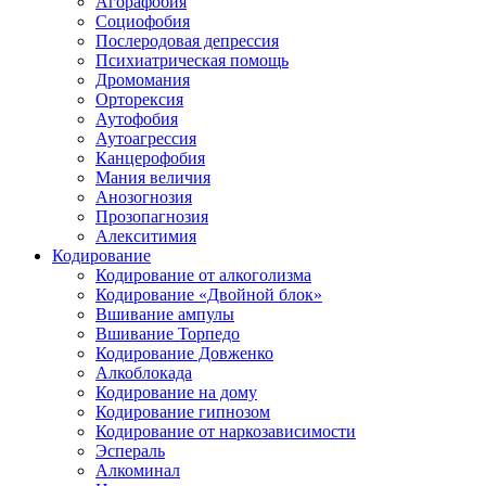
Агорафобия
Социофобия
Послеродовая депрессия
Психиатрическая помощь
Дромомания
Орторексия
Аутофобия
Аутоагрессия
Канцерофобия
Мания величия
Анозогнозия
Прозопагнозия
Алекситимия
Кодирование
Кодирование от алкоголизма
Кодирование «Двойной блок»
Вшивание ампулы
Вшивание Торпедо
Кодирование Довженко
Алкоблокада
Кодирование на дому
Кодирование гипнозом
Кодирование от наркозависимости
Эспераль
Алкоминал