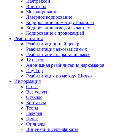
Налтрексон
Вивитрол
Sit кодирование
Лазерное кодирование
Кодирование по методу Рожнова
Кодирование иглоукалыванием
Кодирование с провокацией
Реабилитация
Реабилитационный центр
Реабилитация алкозависимых
Реабилитация наркозависимых
12 шагов
Анонимная реабилитация наркоманов
Day Top
Реабилитация по методу Шичко
Информация
О нас
Все услуги
Отзывы
Контакты
Тесты
Галерея
Цены
Филиалы
Лицензии и сертификаты