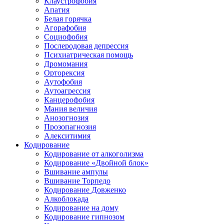
Клаустрофобия
Апатия
Белая горячка
Агорафобия
Социофобия
Послеродовая депрессия
Психиатрическая помощь
Дромомания
Орторексия
Аутофобия
Аутоагрессия
Канцерофобия
Мания величия
Анозогнозия
Прозопагнозия
Алекситимия
Кодирование
Кодирование от алкоголизма
Кодирование «Двойной блок»
Вшивание ампулы
Вшивание Торпедо
Кодирование Довженко
Алкоблокада
Кодирование на дому
Кодирование гипнозом