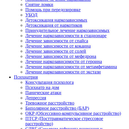
Снятие ломки
Помощь при передозировке
УБОД
Детоксикация наркозависимых
Детоксикация от наркотиков
Принудительное лечение наркозависимых
Лечение наркозависимости в стационаре
Лечение зависимости от спайса
Лечение зависимости от кокаина
Лечение зависимости от солей
Лечение зависимости от мефедрона
Лечение наркозависимости от героина
Лечение наркозависимости от метамфетамина
Лечение наркозависимости от экстази
Психиатрия
Консультация психолога
Психиатр на дом
Панические атаки
Депрессия
Тревожное расстройство
Биполярное расстройство (БАР)
ОКР (Обсессивно-компульсивное расстройство)
ПТСР (Посттравматическое стрессовое
расстройство)
СДВГ (Синдром дефицита внимания и