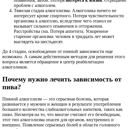
опьянения, запои. Потеря
интереса к жизни
. Отрицание
проблем с алкоголем.
Тяжелая стадия алкоголизма. Алкоголика ничего не
интересует кроме спиртного. Потеря чувствительности
организма к алкоголю, вследствие чего этанол не
вызывает сильного опьянения и отторжения.
Расстройства сна. Потеря аппетита. Ускоренное
старение организма: человек в тридцать лет может
выглядеть на шестьдесят.
До 4 стадии, освобождение от пивной зависимости еще
возможно. А самым действенным методом для решения этого
вопроса является обращение в центр реабилитации
алкоголиков.
Почему нужно лечить зависимость от
пива?
Пивной алкоголизм — это серьезная болезнь, которая
развивается у мужчин и женщин в результате употребления
большого количества слабоалкогольных напитков, таких как
пиво. Несмотря на то, что многие считают его безобидным,
этот тип алкоголизма опасен для органов, внутренних и
внешних. Появление серьезных болей в области головного