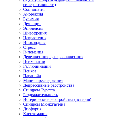
гиперактивности)
Социопатия
Анорексия
Булимия
Деменция
Эпилепсия
Шизофрения
Неврастения
Ипохондрия
Стресс
Гипомания
Дереализация, деперсонализация
Психопатии
Галлюцинации
Психоз
Паранойа
Мания преследования
Депрессивные расстройства
Синдром Туретта
Раздражительность
Истерические расстройства (истерия)
Синдром Мюнхгаузена
Дисфория
Клептомания