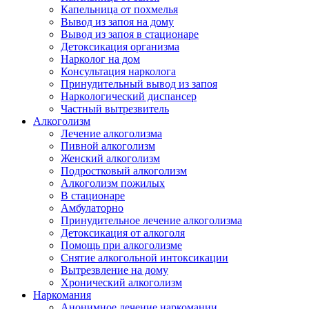
Капельница от похмелья
Вывод из запоя на дому
Вывод из запоя в стационаре
Детоксикация организма
Нарколог на дом
Консультация нарколога
Принудительный вывод из запоя
Наркологический диспансер
Частный вытрезвитель
Алкоголизм
Лечение алкоголизма
Пивной алкоголизм
Женский алкоголизм
Подростковый алкоголизм
Алкоголизм пожилых
В стационаре
Амбулаторно
Принудительное лечение алкоголизма
Детоксикация от алкоголя
Помощь при алкоголизме
Снятие алкогольной интоксикации
Вытрезвление на дому
Хронический алкоголизм
Наркомания
Анонимное лечение наркомании