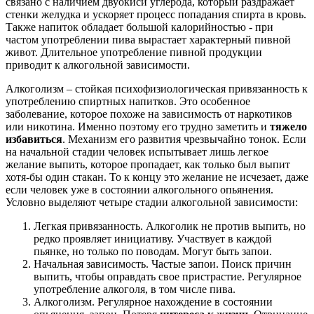
связано с наличием двуокиси углерода, который раздражает
стенки желудка и ускоряет процесс попадания спирта в кровь.
Также напиток обладает большой калорийностью - при
частом употреблении пива вырастает характерный пивной
живот. Длительное употребление пивной продукции
приводит к алкогольной зависимости.
Алкоголизм – стойкая психофизиологическая привязанность к
употреблению спиртных напитков. Это особенное
заболевание, которое похоже на зависимость от наркотиков
или никотина. Именно поэтому его трудно заметить и
тяжело
избавиться
. Механизм его развития чрезвычайно тонок. Если
на начальной стадии человек испытывает лишь легкое
желание выпить, которое пропадает, как только был выпит
хотя-бы один стакан. То к концу это желание не исчезает, даже
если человек уже в состоянии алкогольного опьянения.
Условно выделяют четыре стадии алкогольной зависимости:
Легкая привязанность. Алкоголик не против выпить, но
редко проявляет инициативу. Участвует в каждой
пьянке, но только по поводам. Могут быть запои.
Начальная зависимость. Частые запои. Поиск причин
выпить, чтобы оправдать свое пристрастие. Регулярное
употребление алкоголя, в том числе пива.
Алкоголизм. Регулярное нахождение в состоянии