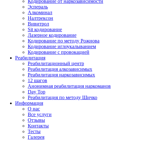
Кодирование от наркозависимости
Эспераль
Алкоминал
Налтрексон
Вивитрол
Sit кодирование
Лазерное кодирование
Кодирование по методу Рожнова
Кодирование иглоукалыванием
Кодирование с провокацией
Реабилитация
Реабилитационный центр
Реабилитация алкозависимых
Реабилитация наркозависимых
12 шагов
Анонимная реабилитация наркоманов
Day Top
Реабилитация по методу Шичко
Информация
О нас
Все услуги
Отзывы
Контакты
Тесты
Галерея