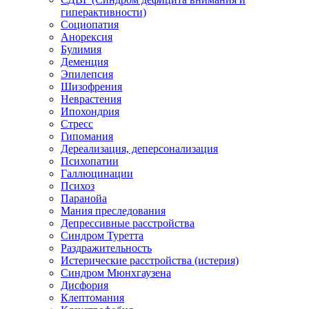
гиперактивности)
Социопатия
Анорексия
Булимия
Деменция
Эпилепсия
Шизофрения
Неврастения
Ипохондрия
Стресс
Гипомания
Дереализация, деперсонализация
Психопатии
Галлюцинации
Психоз
Паранойа
Мания преследования
Депрессивные расстройства
Синдром Туретта
Раздражительность
Истерические расстройства (истерия)
Синдром Мюнхгаузена
Дисфория
Клептомания