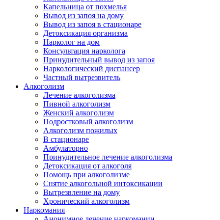
Капельница от похмелья
Вывод из запоя на дому
Вывод из запоя в стационаре
Детоксикация организма
Нарколог на дом
Консультация нарколога
Принудительный вывод из запоя
Наркологический диспансер
Частный вытрезвитель
Алкоголизм
Лечение алкоголизма
Пивной алкоголизм
Женский алкоголизм
Подростковый алкоголизм
Алкоголизм пожилых
В стационаре
Амбулаторно
Принудительное лечение алкоголизма
Детоксикация от алкоголя
Помощь при алкоголизме
Снятие алкогольной интоксикации
Вытрезвление на дому
Хронический алкоголизм
Наркомания
Анонимное лечение наркомании