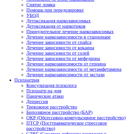
Снятие ломки
Помощь при передозировке
УБОД
Детоксикация наркозависимых
Детоксикация от наркотиков
Принудительное лечение наркозависимых
Лечение наркозависимости в стационаре
Лечение зависимости от спайса
Лечение зависимости от кокаина
Лечение зависимости от солей
Лечение зависимости от мефедрона
Лечение наркозависимости от героина
Лечение наркозависимости от метамфетамина
Лечение наркозависимости от экстази
Психиатрия
Консультация психолога
Психиатр на дом
Панические атаки
Депрессия
Тревожное расстройство
Биполярное расстройство (БАР)
ОКР (Обсессивно-компульсивное расстройство)
ПТСР (Посттравматическое стрессовое
расстройство)
СДВГ (Синдром дефицита внимания и