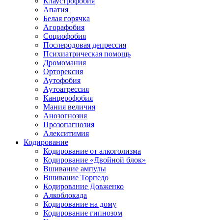
Клаустрофобия
Апатия
Белая горячка
Агорафобия
Социофобия
Послеродовая депрессия
Психиатрическая помощь
Дромомания
Орторексия
Аутофобия
Аутоагрессия
Канцерофобия
Мания величия
Анозогнозия
Прозопагнозия
Алекситимия
Кодирование
Кодирование от алкоголизма
Кодирование «Двойной блок»
Вшивание ампулы
Вшивание Торпедо
Кодирование Довженко
Алкоблокада
Кодирование на дому
Кодирование гипнозом