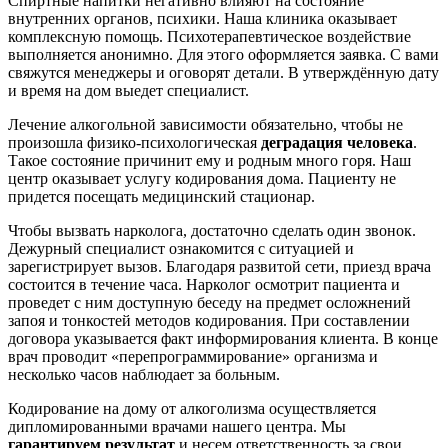
Спиртные напитки негативно влияют на состояние
внутренних органов, психики. Наша клиника оказывает
комплексную помощь. Психотерапевтическое воздействие
выполняется анонимно. Для этого оформляется заявка. С вами
свяжутся менеджеры и оговорят детали. В утверждённую дату
и время на дом выедет специалист.
Лечение алкогольной зависимости обязательно, чтобы не
произошла физико-психологическая
деградация человека
.
Такое состояние причинит ему и родным много горя. Наш
центр оказывает услугу кодирования дома. Пациенту не
придется посещать медицинский стационар.
Чтобы вызвать нарколога, достаточно сделать один звонок.
Дежурный специалист ознакомится с ситуацией и
зарегистрирует вызов. Благодаря развитой сети, приезд врача
состоится в течение часа. Нарколог осмотрит пациента и
проведет с ним доступную беседу на предмет осложнений
запоя и тонкостей методов кодирования. При составлении
договора указывается факт информирования клиента. В конце
врач проводит «перепрограммирование» организма и
несколько часов наблюдает за больным.
Кодирование на дому от алкоголизма осуществляется
дипломированными врачами нашего центра. Мы
гарантируем результат
и несем ответственность за свои