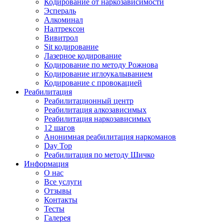
Кодирование от наркозависимости
Эспераль
Алкоминал
Налтрексон
Вивитрол
Sit кодирование
Лазерное кодирование
Кодирование по методу Рожнова
Кодирование иглоукалыванием
Кодирование с провокацией
Реабилитация
Реабилитационный центр
Реабилитация алкозависимых
Реабилитация наркозависимых
12 шагов
Анонимная реабилитация наркоманов
Day Top
Реабилитация по методу Шичко
Информация
О нас
Все услуги
Отзывы
Контакты
Тесты
Галерея