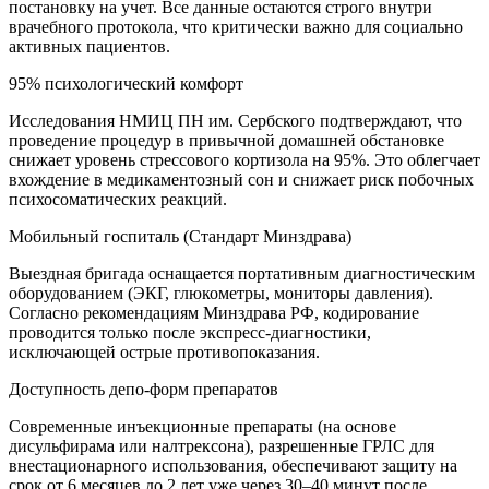
постановку на учет. Все данные остаются строго внутри
врачебного протокола, что критически важно для социально
активных пациентов.
95% психологический комфорт
Исследования НМИЦ ПН им. Сербского подтверждают, что
проведение процедур в привычной домашней обстановке
снижает уровень стрессового кортизола на 95%. Это облегчает
вхождение в медикаментозный сон и снижает риск побочных
психосоматических реакций.
Мобильный госпиталь (Стандарт Минздрава)
Выездная бригада оснащается портативным диагностическим
оборудованием (ЭКГ, глюкометры, мониторы давления).
Согласно рекомендациям Минздрава РФ, кодирование
проводится только после экспресс-диагностики,
исключающей острые противопоказания.
Доступность депо-форм препаратов
Современные инъекционные препараты (на основе
дисульфирама или налтрексона), разрешенные ГРЛС для
внестационарного использования, обеспечивают защиту на
срок от 6 месяцев до 2 лет уже через 30–40 минут после