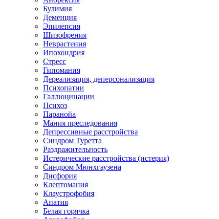
Булимия
Деменция
Эпилепсия
Шизофрения
Неврастения
Ипохондрия
Стресс
Гипомания
Дереализация, деперсонализация
Психопатии
Галлюцинации
Психоз
Паранойа
Мания преследования
Депрессивные расстройства
Синдром Туретта
Раздражительность
Истерические расстройства (истерия)
Синдром Мюнхгаузена
Дисфория
Клептомания
Клаустрофобия
Апатия
Белая горячка