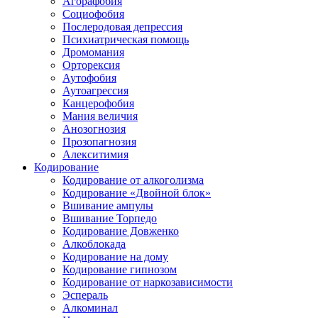
Агорафобия
Социофобия
Послеродовая депрессия
Психиатрическая помощь
Дромомания
Орторексия
Аутофобия
Аутоагрессия
Канцерофобия
Мания величия
Анозогнозия
Прозопагнозия
Алекситимия
Кодирование
Кодирование от алкоголизма
Кодирование «Двойной блок»
Вшивание ампулы
Вшивание Торпедо
Кодирование Довженко
Алкоблокада
Кодирование на дому
Кодирование гипнозом
Кодирование от наркозависимости
Эспераль
Алкоминал