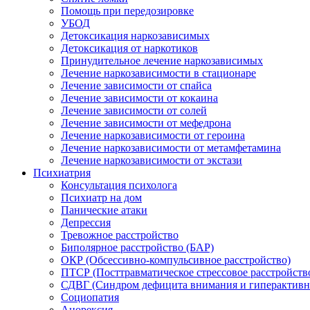
Помощь при передозировке
УБОД
Детоксикация наркозависимых
Детоксикация от наркотиков
Принудительное лечение наркозависимых
Лечение наркозависимости в стационаре
Лечение зависимости от спайса
Лечение зависимости от кокаина
Лечение зависимости от солей
Лечение зависимости от мефедрона
Лечение наркозависимости от героина
Лечение наркозависимости от метамфетамина
Лечение наркозависимости от экстази
Психиатрия
Консультация психолога
Психиатр на дом
Панические атаки
Депрессия
Тревожное расстройство
Биполярное расстройство (БАР)
ОКР (Обсессивно-компульсивное расстройство)
ПТСР (Посттравматическое стрессовое расстройств
СДВГ (Синдром дефицита внимания и гиперактивн
Социопатия
Анорексия