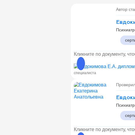
Автор ста
Евдоки
Психиатр
серт
Кликните по документу, чт
специалиста
Проверил
Евдоки
Психиатр
серт
Кликните по документу, чт