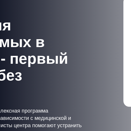
ия
имых в
- первый
без
и
лексная программа
зависимости с медицинской и
исты центра помогают устранить