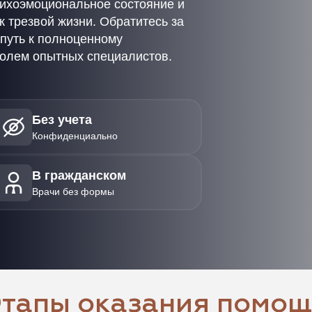
сихоэмоциональное состояние и
 трезвой жизни. Обратитесь за
 путь к полноценному
ролем опытных специалистов.
Без учета
Конфиденциально
В гражданском
Врачи без формы
тапы оказания помо