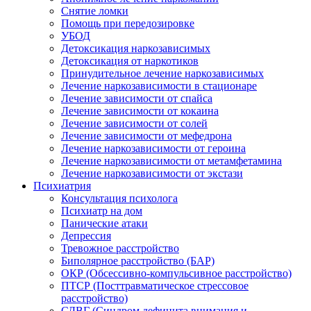
Снятие ломки
Помощь при передозировке
УБОД
Детоксикация наркозависимых
Детоксикация от наркотиков
Принудительное лечение наркозависимых
Лечение наркозависимости в стационаре
Лечение зависимости от спайса
Лечение зависимости от кокаина
Лечение зависимости от солей
Лечение зависимости от мефедрона
Лечение наркозависимости от героина
Лечение наркозависимости от метамфетамина
Лечение наркозависимости от экстази
Психиатрия
Консультация психолога
Психиатр на дом
Панические атаки
Депрессия
Тревожное расстройство
Биполярное расстройство (БАР)
ОКР (Обсессивно-компульсивное расстройство)
ПТСР (Посттравматическое стрессовое
расстройство)
СДВГ (Синдром дефицита внимания и