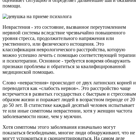
оценивает ситуацию и определяет дальнейшие шаги оказания
помощи.
Неврастения - это состояние, вызванное переутомлением
нервной системы вследствие чрезвычайно повышенного
уровня стресса, продолжительного напряжения или
умственного, или физического истощения. Это
классификация неврологического расстройства, которую
можно успешно лечить с помощью соответствующей терапии
и психотерапии. Основное - требуется вовремя обнаружить
признаки проблемы и обратиться за квалифицированной
медицинской помощью.
Слово «неврастения» происходит от двух латинских корней и
переводится как «слабость нервов». Это расстройство чаще
встречается в развитых государствах с быстрым и стрессовым
образом жизни и поражает людей в возрастном периоде от 20
до 50 лет. В статистике каждый десятый человек испытывает
те или иные симптомы неврастении, хотя у женщин частота
заболеваемости ниже, чем у мужчин.
Хотя симптомы этого заболевания изначально могут
показаться безобидными, многие люди обнаруживают, что не
могут успокоиться и сконцентрироваться. На самом деле