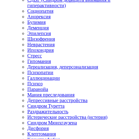
гиперактивности)
Социопатия
Анорексия
Булимия
Деменция
Эпилепсия
Шизофрения
Неврастения
Ипохондрия
Стресс
Гипомания
Дереализация, деперсонализация
Психопатии
Галлюцинации
Психоз
Паранойа
Мания преследования
Депрессивные расстройства
Синдром Туретта
Раздражительность
Истерические расстройства (истерия)
Синдром Мюнхгаузена
Дисфория
Клептомания