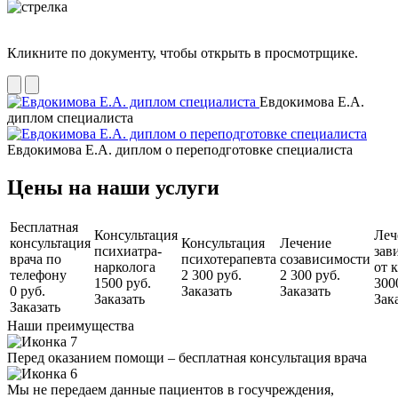
Кликните по документу, чтобы открыть в просмотрщике.
Евдокимова Е.А.
диплом специалиста
Евдокимова Е.А. диплом о переподготовке специалиста
Цены на наши услуги
Бесплатная
Консультация
Леч
консультация
Консультация
Лечение
психиатра-
зав
врача по
психотерапевта
созависимости
нарколога
от 
телефону
2 300 руб.
2 300 руб.
1500 руб.
300
0 руб.
Заказать
Заказать
Заказать
Зак
Заказать
Наши преимущества
Перед оказанием помощи – бесплатная консультация врача
Мы не передаем данные пациентов в госучреждения,