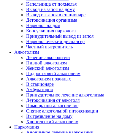
Капельница от похмелья
Вывод из запоя на дому
Вывод из запоя в стационаре
Детоксикация организма
Нарколог на дом
Консультация нарколога
Принудительный вывод из запоя
Наркологический диспансер
Частный вытрезвитель
Алкоголизм
Лечение алкоголизма
Пивной алкоголизм
Женский алкоголизм
Подростковый алкоголизм
Алкоголизм пожилых
В стационаре
Амбулаторно
Принудительное лечение алкоголизма
Детоксикация от алкоголя
Помощь при алкоголизме
Снятие алкогольной интоксикации
Вытрезвление на дому
Хронический алкоголизм
Наркомания
Анонимное лечение наркомании