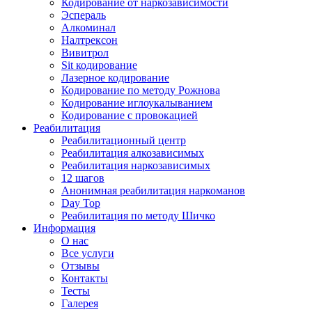
Кодирование от наркозависимости
Эспераль
Алкоминал
Налтрексон
Вивитрол
Sit кодирование
Лазерное кодирование
Кодирование по методу Рожнова
Кодирование иглоукалыванием
Кодирование с провокацией
Реабилитация
Реабилитационный центр
Реабилитация алкозависимых
Реабилитация наркозависимых
12 шагов
Анонимная реабилитация наркоманов
Day Top
Реабилитация по методу Шичко
Информация
О нас
Все услуги
Отзывы
Контакты
Тесты
Галерея