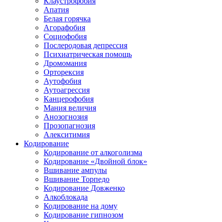
Клаустрофобия
Апатия
Белая горячка
Агорафобия
Социофобия
Послеродовая депрессия
Психиатрическая помощь
Дромомания
Орторексия
Аутофобия
Аутоагрессия
Канцерофобия
Мания величия
Анозогнозия
Прозопагнозия
Алекситимия
Кодирование
Кодирование от алкоголизма
Кодирование «Двойной блок»
Вшивание ампулы
Вшивание Торпедо
Кодирование Довженко
Алкоблокада
Кодирование на дому
Кодирование гипнозом