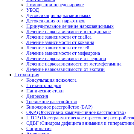
Помощь при передозировке
УБОД
Детоксикация наркозависимых
Детоксикация от наркотиков
Принудительное лечение наркозависимых
Лечение наркозависимости в стационаре
Лечение зависимости от спайса
Лечение зависимости от кокаина
Лечение зависимости от солей
Лечение зависимости от мефедрона
Лечение наркозависимости от героина
Лечение наркозависимости от метамфетамина
Лечение наркозависимости от экстази
Психиатрия
Консультация психолога
Психиатр на дом
Панические атаки
Депрессия
Тревожное расстройство
Биполярное расстройство (БАР)
ОКР (Обсессивно-компульсивное расстройство)
ПТСР (Посттравматическое стрессовое расстройств
СДВГ (Синдром дефицита внимания и гиперактивн
Социопатия
Анорексия