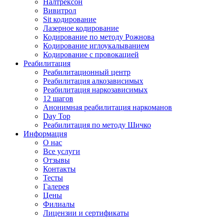
Налтрексон
Вивитрол
Sit кодирование
Лазерное кодирование
Кодирование по методу Рожнова
Кодирование иглоукалыванием
Кодирование с провокацией
Реабилитация
Реабилитационный центр
Реабилитация алкозависимых
Реабилитация наркозависимых
12 шагов
Анонимная реабилитация наркоманов
Day Top
Реабилитация по методу Шичко
Информация
О нас
Все услуги
Отзывы
Контакты
Тесты
Галерея
Цены
Филиалы
Лицензии и сертификаты