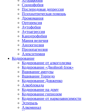
Агорафобия
Социофобия
Послеродовая депрессия
Психиатрическая помощь
Дромомания
Орторексия
Аутофобия
Аутоагрессия
Канцерофобия
Мания величия
Анозогнозия
Прозопагнозия
Алекситимия
Кодирование
Кодирование от алкоголизма
Кодирование «Двойной блок»
Вшивание ампулы
Вшивание Торпедо
Кодирование Довженко
Алкоблокада
Кодирование на дому
Кодирование гипнозом
Кодирование от наркозависимости
Эспераль
Алкоминал