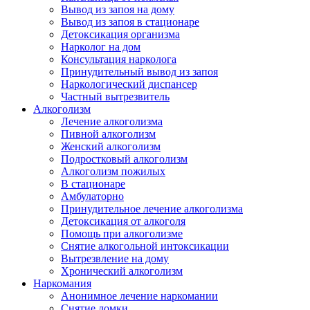
Вывод из запоя на дому
Вывод из запоя в стационаре
Детоксикация организма
Нарколог на дом
Консультация нарколога
Принудительный вывод из запоя
Наркологический диспансер
Частный вытрезвитель
Алкоголизм
Лечение алкоголизма
Пивной алкоголизм
Женский алкоголизм
Подростковый алкоголизм
Алкоголизм пожилых
В стационаре
Амбулаторно
Принудительное лечение алкоголизма
Детоксикация от алкоголя
Помощь при алкоголизме
Снятие алкогольной интоксикации
Вытрезвление на дому
Хронический алкоголизм
Наркомания
Анонимное лечение наркомании
Снятие ломки