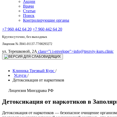
Акции
Врачи
Статьи
Поиск
Контролирующие органы
+7 960 442 64 20
+7 960 442 64 20
Круглосуточно, без выходных
Лицензия № Л041-01137-77/00293272
ул. Терешковой, 2А
class="i i-envelope">
info@trezviy-kurs.clinic
Клиника Трезвый Курс
/
Услуги
/
Детоксикация от наркотиков
Лицензия Минздрава РФ
Детоксикация от наркотиков в Заполярн
Детоксикация от наркотиков — безопасное очищение организм