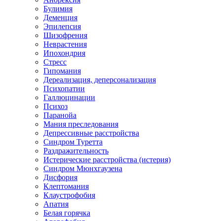
Булимия
Деменция
Эпилепсия
Шизофрения
Неврастения
Ипохондрия
Стресс
Гипомания
Дереализация, деперсонализация
Психопатии
Галлюцинации
Психоз
Паранойа
Мания преследования
Депрессивные расстройства
Синдром Туретта
Раздражительность
Истерические расстройства (истерия)
Синдром Мюнхгаузена
Дисфория
Клептомания
Клаустрофобия
Апатия
Белая горячка