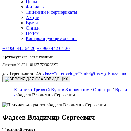
Цены
Филиалы
Лицензии и сертификаты
Акции
Врачи
Статьи
Поиск
Контролирующие органы
+7 960 442 64 20
+7 960 442 64 20
Круглосуточно, без выходных
Лицензия № Л041-01137-77/00293272
ул. Терешковой, 2А
class="i i-envelope">
info@trezviy-kurs.clinic
Клиника Трезвый Курс в Заполярном
/
О центре
/
Врачи
/
Фадеев Владимир Сергеевич
Фадеев Владимир Сергеевич
Трудовой стаж: