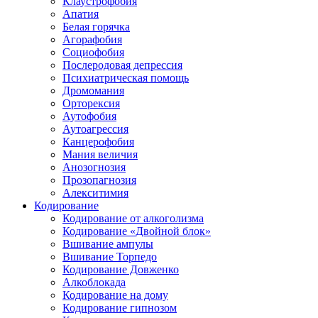
Клаустрофобия
Апатия
Белая горячка
Агорафобия
Социофобия
Послеродовая депрессия
Психиатрическая помощь
Дромомания
Орторексия
Аутофобия
Аутоагрессия
Канцерофобия
Мания величия
Анозогнозия
Прозопагнозия
Алекситимия
Кодирование
Кодирование от алкоголизма
Кодирование «Двойной блок»
Вшивание ампулы
Вшивание Торпедо
Кодирование Довженко
Алкоблокада
Кодирование на дому
Кодирование гипнозом