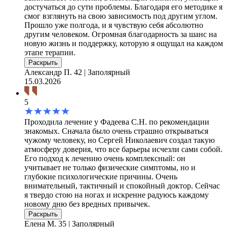
достучаться до сути проблемы. Благодаря его методике я
смог взглянуть на свою зависимость под другим углом.
Прошло уже полгода, и я чувствую себя абсолютно
другим человеком. Огромная благодарность за шанс на
новую жизнь и поддержку, которую я ощущал на каждом
этапе терапии.
Раскрыть
Александр П.
42 | Заполярный
15.03.2026
5
Проходила лечение у Фадеева С.Н. по рекомендации
знакомых. Сначала было очень страшно открываться
чужому человеку, но Сергей Николаевич создал такую
атмосферу доверия, что все барьеры исчезли сами собой.
Его подход к лечению очень комплексный: он
учитывает не только физические симптомы, но и
глубокие психологические причины. Очень
внимательный, тактичный и спокойный доктор. Сейчас
я твердо стою на ногах и искренне радуюсь каждому
новому дню без вредных привычек.
Раскрыть
Елена М.
35 | Заполярный