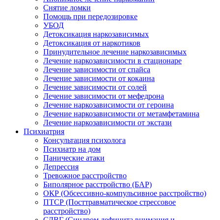
Снятие ломки
Помощь при передозировке
УБОД
Детоксикация наркозависимых
Детоксикация от наркотиков
Принудительное лечение наркозависимых
Лечение наркозависимости в стационаре
Лечение зависимости от спайса
Лечение зависимости от кокаина
Лечение зависимости от солей
Лечение зависимости от мефедрона
Лечение наркозависимости от героина
Лечение наркозависимости от метамфетамина
Лечение наркозависимости от экстази
Психиатрия
Консультация психолога
Психиатр на дом
Панические атаки
Депрессия
Тревожное расстройство
Биполярное расстройство (БАР)
ОКР (Обсессивно-компульсивное расстройство)
ПТСР (Посттравматическое стрессовое
расстройство)
СДВГ (Синдром дефицита внимания и