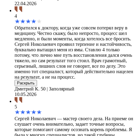
22.04.2026
4
Обратился к доктору, когда уже совсем потерял веру в
медицину. Честно скажу, было непросто, процесс шел
медленно, и были моменты, когда хотелось все бросить.
Сергей Николаевич проявил терпение и настойчивость,
буквально вытащил меня из ямы. Ставлю 4 только
потому, что лично мне путь восстановления дался очень
тяжело, но сам результат того стоил. Врач грамотный,
серьезный, лишних слов не говорит, все по делу. Это
именно тот специалист, который действительно нацелен
на результат, а не на процесс.
Раскрыть
Дмитрий К.
50 | Заполярный
10.05.2026
5
Сергей Николаевич — мастер своего дела. На приеме он
слушает очень внимательно, задает точные вопросы,
которые помогают самому осознать корень проблемы. Я
была у многих специалистов, но такой глубины