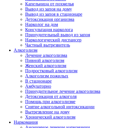
Капельница от похмелья
Вывод из запоя на дому
Вывод из запоя в стационаре
Детоксикация организма
Нарколог на дом
Консультация нарколога
Принудительный вывод из запоя
Наркологический диспансер
Частный вытрезвитель
Алкоголизм
Лечение алкоголизма
Пивной алкоголизм
Женский алкоголизм
Подростковый алкоголизм
Алкоголизм пожилых
В стационаре
Амбулаторно
Принудительное лечение алкоголизма
Детоксикация от алкоголя
Помощь при алкоголизме
Снятие алкогольной интоксикации
Вытрезвление на дому
Хронический алкоголизм
Наркомания
Анонимное лечение наркомании