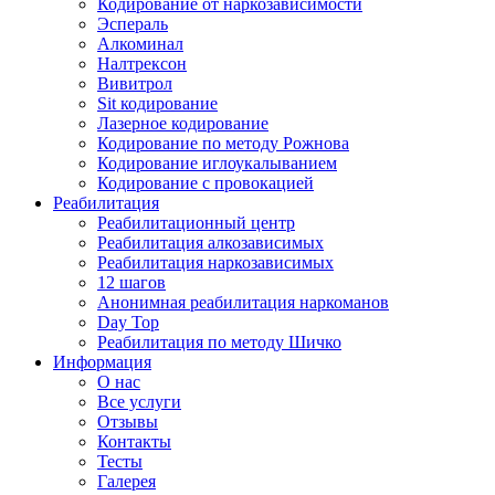
Кодирование от наркозависимости
Эспераль
Алкоминал
Налтрексон
Вивитрол
Sit кодирование
Лазерное кодирование
Кодирование по методу Рожнова
Кодирование иглоукалыванием
Кодирование с провокацией
Реабилитация
Реабилитационный центр
Реабилитация алкозависимых
Реабилитация наркозависимых
12 шагов
Анонимная реабилитация наркоманов
Day Top
Реабилитация по методу Шичко
Информация
О нас
Все услуги
Отзывы
Контакты
Тесты
Галерея