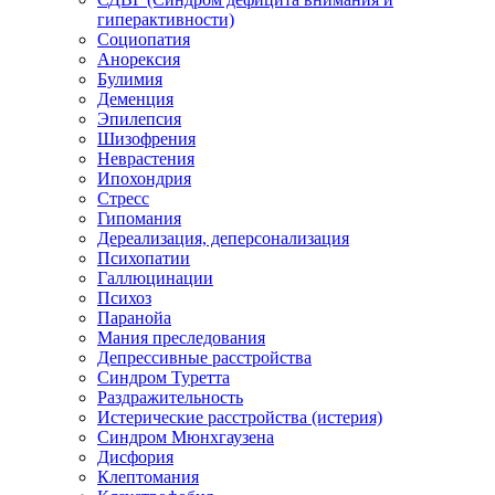
гиперактивности)
Социопатия
Анорексия
Булимия
Деменция
Эпилепсия
Шизофрения
Неврастения
Ипохондрия
Стресс
Гипомания
Дереализация, деперсонализация
Психопатии
Галлюцинации
Психоз
Паранойа
Мания преследования
Депрессивные расстройства
Синдром Туретта
Раздражительность
Истерические расстройства (истерия)
Синдром Мюнхгаузена
Дисфория
Клептомания